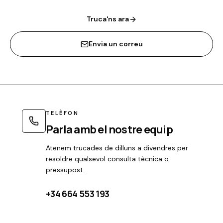
Truca'ns ara
Envia un correu
TELÈFON
Parla amb el nostre equip
Atenem trucades de dilluns a divendres per
resoldre qualsevol consulta tècnica o
pressupost.
+34 664 553 193